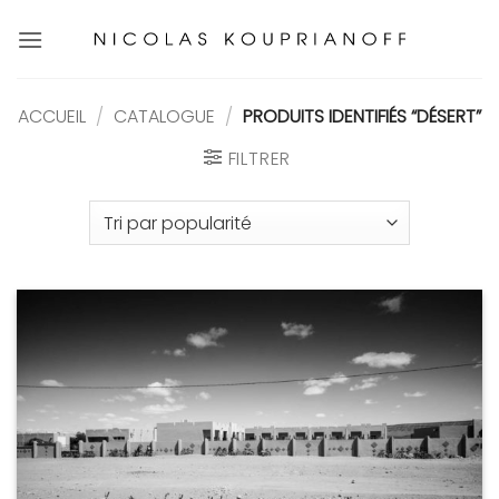
Passer
au
contenu
ACCUEIL
/
CATALOGUE
/
PRODUITS IDENTIFIÉS “DÉSERT”
FILTRER