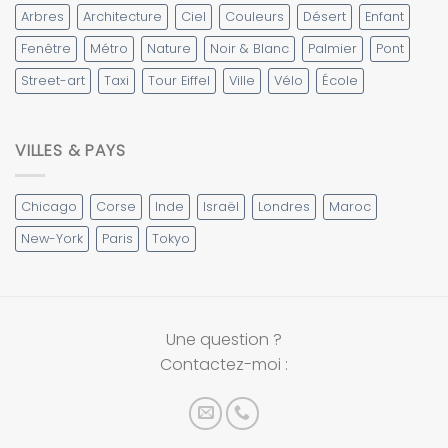
Arbres
Architecture
Ciel
Couleurs
Désert
Enfant
Fenêtre
Métro
Nature
Noir & Blanc
Palmier
Pont
Street-art
Taxi
Tour Eiffel
Ville
Vélo
École
VILLES & PAYS
Chicago
Corse
Inde
Israël
Londres
Maroc
New-York
Paris
Tokyo
Une question ?
Contactez-moi :