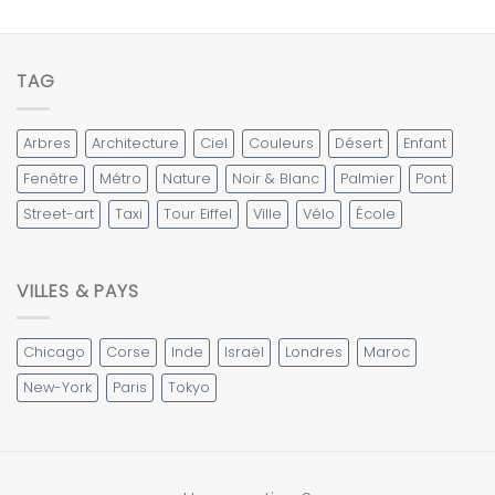
TAG
Arbres
Architecture
Ciel
Couleurs
Désert
Enfant
Fenêtre
Métro
Nature
Noir & Blanc
Palmier
Pont
Street-art
Taxi
Tour Eiffel
Ville
Vélo
École
VILLES & PAYS
Chicago
Corse
Inde
Israël
Londres
Maroc
New-York
Paris
Tokyo