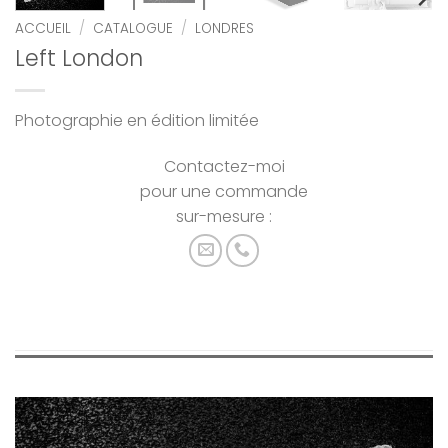
ACCUEIL
/
CATALOGUE
/
LONDRES
Left London
Photographie en édition limitée
Contactez-moi
pour une commande
sur-mesure :