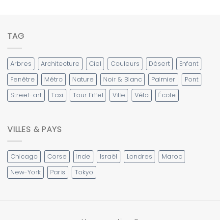
TAG
Arbres
Architecture
Ciel
Couleurs
Désert
Enfant
Fenêtre
Métro
Nature
Noir & Blanc
Palmier
Pont
Street-art
Taxi
Tour Eiffel
Ville
Vélo
École
VILLES & PAYS
Chicago
Corse
Inde
Israël
Londres
Maroc
New-York
Paris
Tokyo